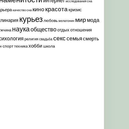
интернет
исследования сна
красота
кино
арьера
кризис
качество сна
курьез
мир
мода
улинария
любовь
мелатонин
наука
общество
отдых
отношения
ужчина
секс
семья
сихология
смерть
религия
свадьба
хобби
спорт
школа
техника
н