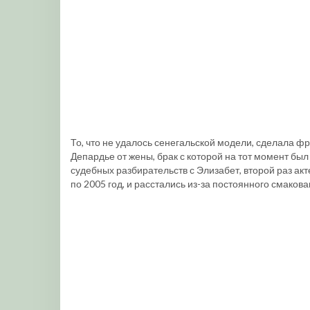
То, что не удалось сенегальской модели, сделала фр
Депардье от жены, брак с которой на тот момент бы
судебных разбирательств с Элизабет, второй раз ак
по 2005 год, и расстались из-за постоянного смако