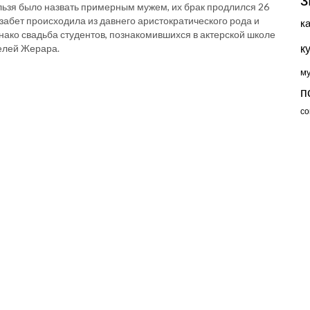
нельзя было назвать примерным мужем, их брак продлился 26
лизабет происходила из давнего аристократического рода и
к
нако свадьба студентов, познакомившихся в актерской школе
к
елей Жерара.
м
п
со