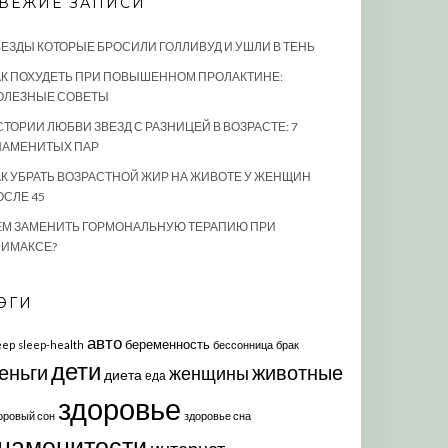
ВЕЖИЕ ЗАПИСИ
ВЕЗДЫ КОТОРЫЕ БРОСИЛИ ГОЛЛИВУД И УШЛИ В ТЕНЬ
АК ПОХУДЕТЬ ПРИ ПОВЫШЕННОМ ПРОЛАКТИНЕ:
ОЛЕЗНЫЕ СОВЕТЫ
СТОРИИ ЛЮБВИ ЗВЕЗД С РАЗНИЦЕЙ В ВОЗРАСТЕ: 7
НАМЕНИТЫХ ПАР
АК УБРАТЬ ВОЗРАСТНОЙ ЖИР НА ЖИВОТЕ У ЖЕНЩИН
ОСЛЕ 45
ЕМ ЗАМЕНИТЬ ГОРМОНАЛЬНУЮ ТЕРАПИЮ ПРИ
ЛИМАКСЕ?
ЭГИ
авто
беременность
eep
sleep-health
бессонница
брак
дети
еньги
животные
женщины
диета
еда
здоровье
оровый сон
здоровье сна
наменитости