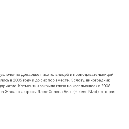
о увлечение Депардье писательницей и преподавательницей
ись в 2005 году и до сих пор вместе. К слову, виноградник
дприятие. Клементин закрыла глаза на «всплывшее» в 2006
 Жана от актрисы Элен-Хелена Бизо (Helene Bizot), которая