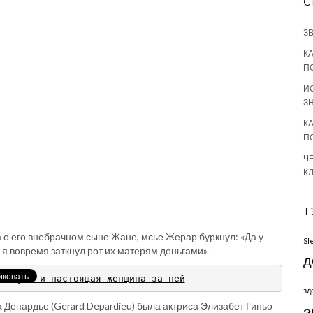
С
З
К
П
И
З
К
П
Ч
К
Т
а о его внебрачном сыне Жане, мсье Жерар буркнул: «Да у
Sl
я вовремя заткнул рот их матерям деньгами».
д
лливуда и настоящая женщина за ней
зд
Депардье (Gerard Depardieu) была актриса Элизабет Гиньо
з