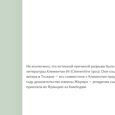
Не исключено, что истинной причиной разрыва был
литературы Клементин Иг (Clementine Igou). Они сошл
актера в Тоскане — его совместное с Клементин пре
году доказательство измены Жерара — рождение сына
приехала во Францию из Камбоджи.