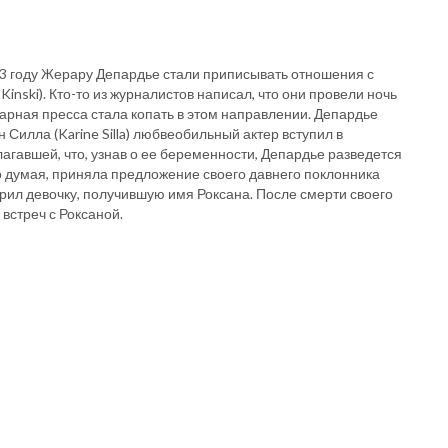
83 году Жерару Депардье стали приписывать отношения с
Kinski). Кто-то из журналистов написал, что они провели ночь
арная пресса стала копать в этом направлении. Депардье
Силла (Karine Silla) любвеобильный актер вступил в
агавшей, что, узнав о ее беременности, Депардье разведется
го думая, приняла предложение своего давнего поклонника
ерил девочку, получившую имя Роксана. После смерти своего
встреч с Роксаной.