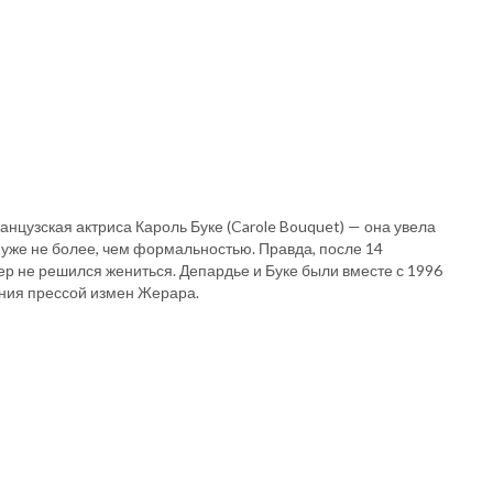
анцузская актриса Кароль Буке (Carole Bouquet) — она увела
л уже не более, чем формальностью. Правда, после 14
тер не решился жениться. Депардье и Буке были вместе с 1996
вания прессой измен Жерара.