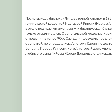
После выхода фильма «Луна в сточной канаве» в 19
голливудской красоткой Настасьей Кински (Nastassja 
в отеле под чужими именами — и французская бульв
только отмалчивался. С сенегальской моделью Карин 
отношения в конце 90-х. Ожидания девушки, предпол
с супругой, не оправдались. А потому Карин, не дол
Венсана Переса (Vincent Perez), который даже удоч
любимого сына Гийома Жерар Депардье стал искать 