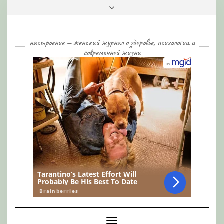
Skip
Toggle
to
header
content
настроение — женский журнал о здоровье, психологии и
современной жизни
Toggle