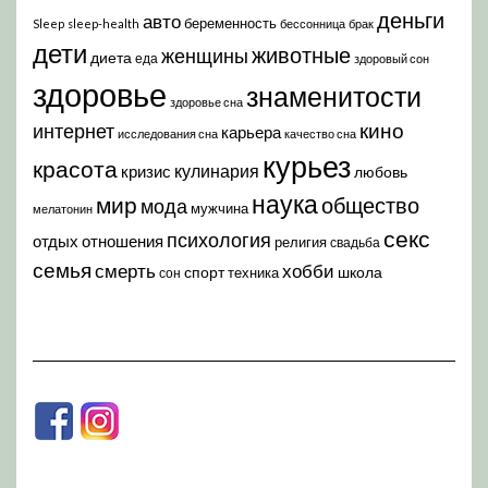
деньги
авто
беременность
Sleep
sleep-health
бессонница
брак
дети
животные
женщины
диета
еда
здоровый сон
здоровье
знаменитости
здоровье сна
кино
интернет
карьера
исследования сна
качество сна
курьез
красота
кулинария
кризис
любовь
наука
мир
общество
мода
мужчина
мелатонин
секс
психология
отдых
отношения
религия
свадьба
семья
хобби
смерть
спорт
школа
техника
сон