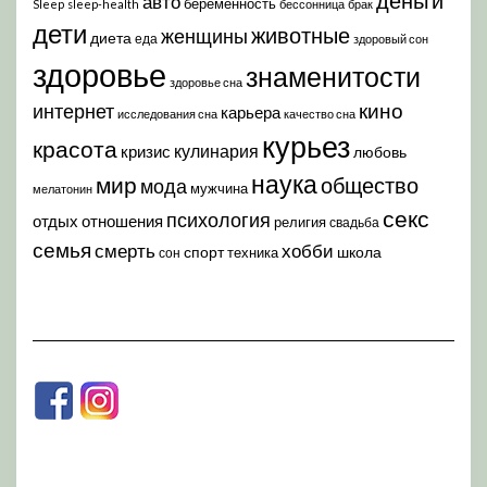
авто
беременность
Sleep
sleep-health
бессонница
брак
дети
животные
женщины
диета
еда
здоровый сон
здоровье
знаменитости
здоровье сна
кино
интернет
карьера
исследования сна
качество сна
курьез
красота
кулинария
кризис
любовь
наука
мир
общество
мода
мужчина
мелатонин
секс
психология
отдых
отношения
религия
свадьба
семья
хобби
смерть
спорт
школа
техника
сон