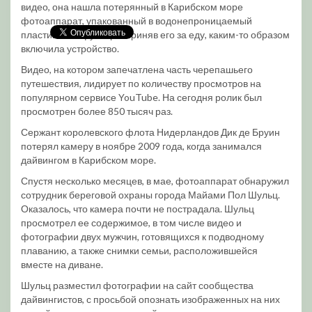
видео, она нашла потерянный в Карибском море
фотоаппарат, упакованный в водонепроницаемый
пластиковый футляр и приняв его за еду, каким-то образом
включила устройство.
Видео, на котором запечатлена часть черепашьего
путешествия, лидирует по количеству просмотров на
популярном сервисе YouTube. На сегодня ролик был
просмотрен более 850 тысяч раз.
Сержант королевского флота Нидерландов Дик де Бруин
потерял камеру в ноябре 2009 года, когда занимался
дайвингом в Карибском море.
Спустя несколько месяцев, в мае, фотоаппарат обнаружил
сотрудник береговой охраны города Майами Пол Шульц.
Оказалось, что камера почти не пострадала. Шульц
просмотрел ее содержимое, в том числе видео и
фотографии двух мужчин, готовящихся к подводному
плаванию, а также снимки семьи, расположившейся
вместе на диване.
Шульц разместил фотографии на сайт сообщества
дайвингистов, с просьбой опознать изображенных на них