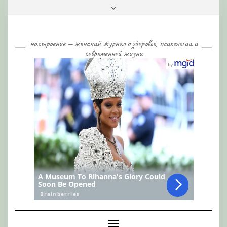
Skip
Toggle
to
header
content
настроение — женский журнал о здоровье, психологии и
современной жизни
Toggle