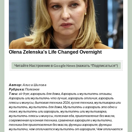
Читайте Настроение в Google News (нажать "Подписаться")
Автор:
Алиса Шилова
Рубрика:
Полезное
Тэги:
air fryer
,
аэрогриль для дома
,
Аэрогриль и мультипечь отзывы
,
Аэрогриль или мультипечь что лучше
,
аэрогриль отличия
,
аэрогриль
плюсы и минусы
,
бытовая техника 2026
,
кухня техника
,
мультиварка или
мультипечь
,
мультипечь для дома
,
Мультипечь и аэрогриль это одно и
тоже
,
мультипечь или аэрогриль
,
мультипечь или мультиварка
,
мультипечь плюсы и минусы
,
полезная еда
,
приготовление без масла
,
современная кухонная техника
,
сравнение аэрогриля и мультипечи
,
техника для приготовления без масла
,
функции аэрогриля
,
функции
мультипечи
,
чем отличается мультипечь от аэрогриля
,
Чем отличается