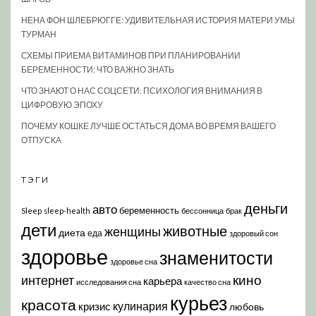
НЕНА ФОН ШЛЕБРЮГГЕ: УДИВИТЕЛЬНАЯ ИСТОРИЯ МАТЕРИ УМЫ
ТУРМАН
СХЕМЫ ПРИЕМА ВИТАМИНОВ ПРИ ПЛАНИРОВАНИИ
БЕРЕМЕННОСТИ: ЧТО ВАЖНО ЗНАТЬ
ЧТО ЗНАЮТ О НАС СОЦСЕТИ: ПСИХОЛОГИЯ ВНИМАНИЯ В
ЦИФРОВУЮ ЭПОХУ
ПОЧЕМУ КОШКЕ ЛУЧШЕ ОСТАТЬСЯ ДОМА ВО ВРЕМЯ ВАШЕГО
ОТПУСКА
ТЭГИ
деньги
авто
беременность
Sleep
sleep-health
бессонница
брак
дети
животные
женщины
диета
еда
здоровый сон
здоровье
знаменитости
здоровье сна
кино
интернет
карьера
исследования сна
качество сна
курьез
красота
кулинария
кризис
любовь