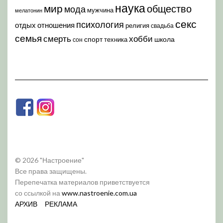
наука
мир
общество
мода
мужчина
мелатонин
секс
психология
отдых
отношения
религия
свадьба
семья
хобби
смерть
спорт
школа
техника
сон
© 2026 "Настроение"
Все права защищены.
Перепечатка материалов приветствуется
со ссылкой на
www.nastroenie.com.ua
АРХИВ
РЕКЛАМА