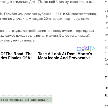
С
тящим свидания. Для 17% важной была мужская стрижка, а
Ч
%. Голубая или розовая рубашка — 11% и 6% соответственно.
Ц
можно улучшить. А каждая 20-я говорит партнеру, какие
П
В
овести, выдвигая требования партнеру сменить одежду, так
о же самое делает одна пятая мужчин. Более того, каждый
П
она ему не нравилась.
Р
1
К
Д
К
Т
Sl
д
oogle News (нажать "Подписаться")
зд