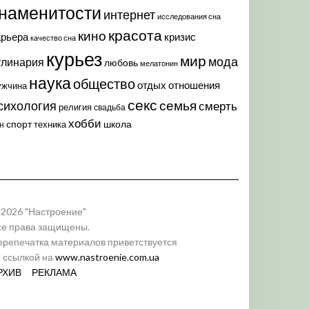
наменитости
интернет
исследования сна
красота
кино
арьера
кризис
качество сна
курьез
мир
мода
улинария
любовь
мелатонин
наука
общество
отдых
отношения
ужчина
секс
семья
сихология
смерть
религия
свадьба
хобби
спорт
школа
техника
н
 2026 "Настроение"
се права защищены.
ерепечатка материалов приветствуется
о ссылкой на
www.nastroenie.com.ua
РХИВ
РЕКЛАМА