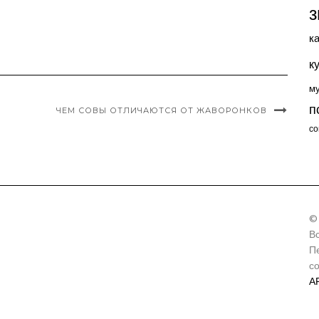
з
к
к
м
п
ЧЕМ СОВЫ ОТЛИЧАЮТСЯ ОТ ЖАВОРОНКОВ
со
©
В
П
с
А