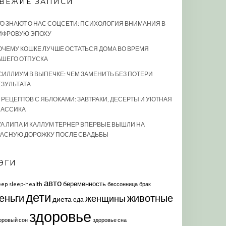
ВЕЖИЕ ЗАПИСИ
ТО ЗНАЮТ О НАС СОЦСЕТИ: ПСИХОЛОГИЯ ВНИМАНИЯ В
ИФРОВУЮ ЭПОХУ
ОЧЕМУ КОШКЕ ЛУЧШЕ ОСТАТЬСЯ ДОМА ВО ВРЕМЯ
АШЕГО ОТПУСКА
СИЛЛИУМ В ВЫПЕЧКЕ: ЧЕМ ЗАМЕНИТЬ БЕЗ ПОТЕРИ
ЕЗУЛЬТАТА
0 РЕЦЕПТОВ С ЯБЛОКАМИ: ЗАВТРАКИ, ДЕСЕРТЫ И УЮТНАЯ
ЛАССИКА
УА ЛИПА И КАЛЛУМ ТЕРНЕР ВПЕРВЫЕ ВЫШЛИ НА
РАСНУЮ ДОРОЖКУ ПОСЛЕ СВАДЬБЫ
ЭГИ
авто
беременность
eep
sleep-health
бессонница
брак
дети
еньги
животные
женщины
диета
еда
здоровье
оровый сон
здоровье сна