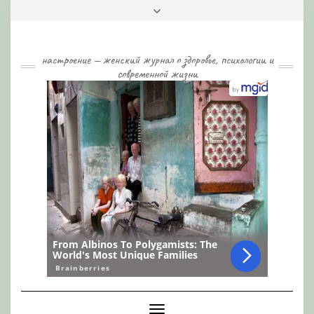
Skip
Toggle
to
header
content
настроение — женский журнал о здоровье, психологии и
современной жизни
Toggle