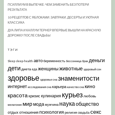
ПСИЛЛИУМ В ВЫПЕЧКЕ: ЧЕМ ЗАМЕНИТЬ БЕЗ ПОТЕРИ
РЕЗУЛЬТАТА
10 РЕЦЕПТОВ С ЯБЛОКАМИ: ЗАВТРАКИ, ДЕСЕРТЫ И УЮТНАЯ
КЛАССИКА
ДУА ЛИПА И КАЛЛУМ ТЕРНЕР ВПЕРВЫЕ ВЫШЛИ НА КРАСНУЮ
ДОРОЖКУ ПОСЛЕ СВАДЬБЫ
ТЭГИ
деньги
авто
беременность
Sleep
sleep-health
бессонница
брак
дети
животные
женщины
диета
еда
здоровый сон
здоровье
знаменитости
здоровье сна
кино
интернет
карьера
исследования сна
качество сна
курьез
красота
кулинария
кризис
любовь
наука
мир
общество
мода
мужчина
мелатонин
секс
психология
отдых
отношения
религия
свадьба