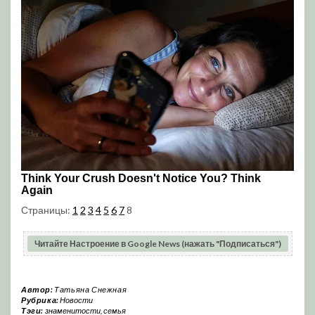
Страницы:
1
2
3
4
5
6
7
8
Читайте Настроение в Google News (нажать "Подписаться")
Автор:
Татьяна Снежная
Рубрика:
Новости
Тэги:
знаменитости
,
семья