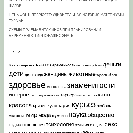
ШАГОВ
НЕНА ФОН ШЛЕБРЮГГЕ: УДИВИТЕЛЬНАЯ ИСТОРИЯ МАТЕРИ УМЫ
ТУРМАН
СХЕМЫ ПРИЕМА ВИТАМИНОВ ПРИ ПЛАНИРОВАНИИ
БЕРЕМЕННОСТИ: ЧТО ВАЖНО ЗНАТЬ
ТЭГИ
деньги
авто
беременность
Sleep
sleep-health
бессонница
брак
дети
животные
женщины
диета
еда
здоровый сон
здоровье
знаменитости
здоровье сна
кино
интернет
карьера
исследования сна
качество сна
курьез
красота
кулинария
кризис
любовь
наука
мир
общество
мода
мужчина
мелатонин
секс
психология
отдых
отношения
религия
свадьба
семья
хобби
смерть
спорт
школа
техника