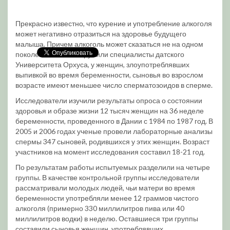
Прекрасно известно, что курение и употребление алкоголя
может негативно отразиться на здоровье будущего
малыша. Причем алкоголь может сказаться не на одном
поколении. Как обнаружили специалисты датского
Университета Орхуса, у женщин, злоупотреблявших
выпивкой во время беременности, сыновья во взрослом
возрасте имеют меньшее число сперматозоидов в сперме.
Исследователи изучили результаты опроса о состоянии
здоровья и образе жизни 12 тысяч женщин на 36 неделе
беременности, проведенного в Дании с 1984 по 1987 год. В
2005 и 2006 годах ученые провели лабораторные анализы
спермы 347 сыновей, родившихся у этих женщин. Возраст
участников на момент исследования составил 18-21 год.
По результатам работы испытуемых разделили на четыре
группы. В качестве контрольной группы исследователи
рассматривали молодых людей, чьи матери во время
беременности употребляли менее 12 граммов чистого
алкоголя (примерно 330 миллилитров пива или 40
миллилитров водки) в неделю. Оставшиеся три группы
составили сыновья женщин, употреблявших