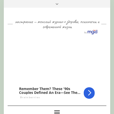
Skip
Toggle
to
header
content
настроение — женский журнал о здоровье, психологии и
современной жизни
Toggle