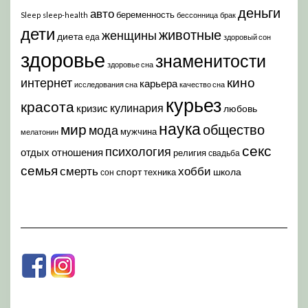
деньги
авто
беременность
Sleep
sleep-health
бессонница
брак
дети
животные
женщины
диета
еда
здоровый сон
здоровье
знаменитости
здоровье сна
кино
интернет
карьера
исследования сна
качество сна
курьез
красота
кулинария
кризис
любовь
наука
мир
общество
мода
мужчина
мелатонин
секс
психология
отдых
отношения
религия
свадьба
семья
хобби
смерть
спорт
школа
техника
сон