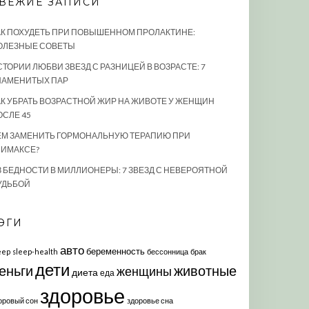
ВЕЖИЕ ЗАПИСИ
АК ПОХУДЕТЬ ПРИ ПОВЫШЕННОМ ПРОЛАКТИНЕ:
ОЛЕЗНЫЕ СОВЕТЫ
СТОРИИ ЛЮБВИ ЗВЕЗД С РАЗНИЦЕЙ В ВОЗРАСТЕ: 7
НАМЕНИТЫХ ПАР
АК УБРАТЬ ВОЗРАСТНОЙ ЖИР НА ЖИВОТЕ У ЖЕНЩИН
ОСЛЕ 45
ЕМ ЗАМЕНИТЬ ГОРМОНАЛЬНУЮ ТЕРАПИЮ ПРИ
ЛИМАКСЕ?
З БЕДНОСТИ В МИЛЛИОНЕРЫ: 7 ЗВЕЗД С НЕВЕРОЯТНОЙ
УДЬБОЙ
ЭГИ
авто
беременность
eep
sleep-health
бессонница
брак
дети
еньги
животные
женщины
диета
еда
здоровье
оровый сон
здоровье сна