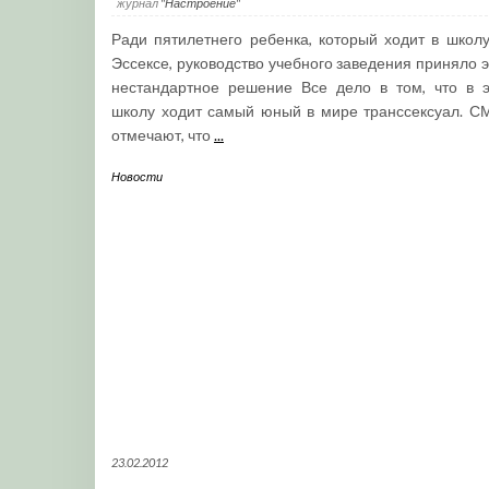
журнал
"Настроение"
Ради пятилетнего ребенка, который ходит в школу
Эссексе, руководство учебного заведения приняло э
нестандартное решение Все дело в том, что в э
школу ходит самый юный в мире транссексуал. С
отмечают, что
...
Новости
23.02.2012