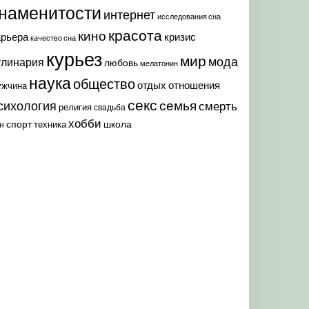
наменитости
интернет
исследования сна
красота
кино
арьера
кризис
качество сна
курьез
мир
мода
улинария
любовь
мелатонин
наука
общество
отдых
отношения
ужчина
секс
семья
сихология
смерть
религия
свадьба
хобби
спорт
школа
техника
н