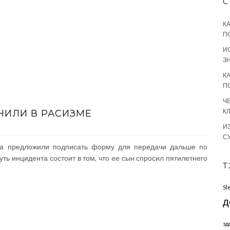
С
К
П
И
З
К
П
Ч
К
НИЛИ В РАСИЗМЕ
И
С
ка предложили подписать форму для передачи дальше по
ть инцидента состоит в том, что ее сын спросил пятилетнего
Т
Sl
д
зд