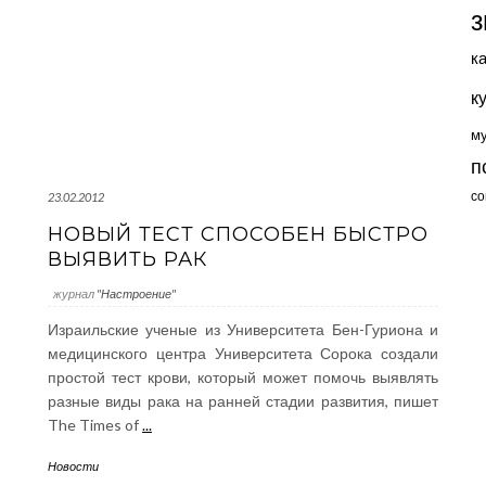
з
к
к
м
п
со
23.02.2012
НОВЫЙ ТЕСТ СПОСОБЕН БЫСТРО
ВЫЯВИТЬ РАК
журнал
"Настроение"
Израильские ученые из Университета Бен-Гуриона и
медицинского центра Университета Сорока создали
простой тест крови, который может помочь выявлять
разные виды рака на ранней стадии развития, пишет
The Times of
...
Новости