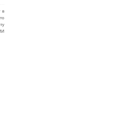
 в
то
ту
МИ