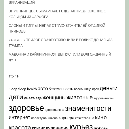
ЭКРАНИЗАЦИЙ
ВНУК ПРИНЦЕССЫ МАРГАРЕТ СДЕЛАЛ ПРЕДЛОЖЕНИЕ С
КОЛЬЦОМ ИЗ ФАРФОРА
СЛОНЫ И ТИГРЫ: НЕПАЛ СТРАХУЕТ ЖИТЕЛЕЙ ОТ ДИКОЙ
ПРИРОДЫ
«AUGUST» ТЕЙЛОР СВИФТ ОТКЛЮЧИЛИ В РОЛИКЕ ДОНАЛЬДА
ТРАМПА
МАДОННА И КАЙЛИ МИНОУГ ВЫПУСТИЛИ ДОЛГОЖДАННЫЙ
ДУЭТ
ТЭГИ
деньги
авто
беременность
Sleep
sleep-health
бессонница
брак
дети
животные
женщины
диета
еда
здоровый сон
здоровье
знаменитости
здоровье сна
кино
интернет
карьера
исследования сна
качество сна
курьез
красота
кулинария
кризис
любовь