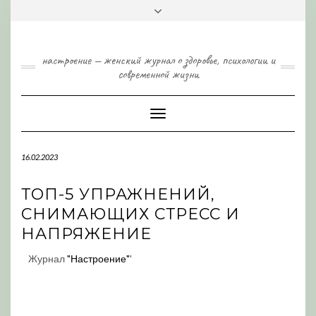
Skip
Toggle
to
header
content
настроение — женский журнал о здоровье, психологии и
современной жизни
Toggle
Navigation
16.02.2023
ТОП-5 УПРАЖНЕНИЙ,
СНИМАЮЩИХ СТРЕСС И
НАПРЯЖЕНИЕ
Журнал
"Настроение"
'