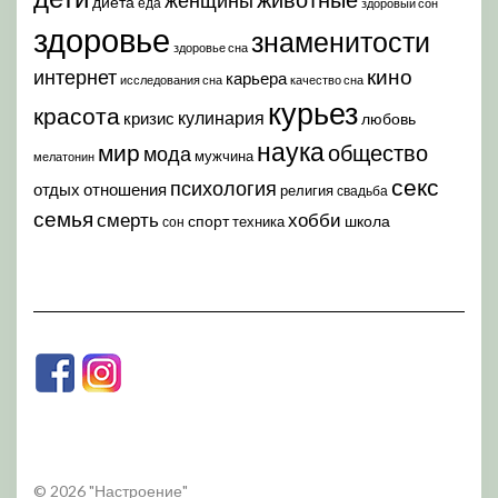
женщины
диета
еда
здоровый сон
здоровье
знаменитости
здоровье сна
кино
интернет
карьера
исследования сна
качество сна
курьез
красота
кулинария
кризис
любовь
наука
мир
общество
мода
мужчина
мелатонин
секс
психология
отдых
отношения
религия
свадьба
семья
хобби
смерть
спорт
школа
техника
сон
© 2026 "Настроение"