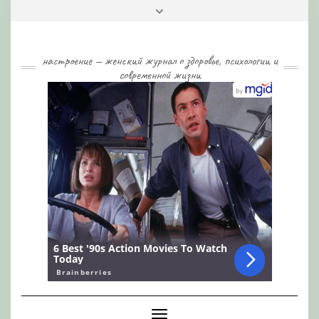
Skip
Toggle
to
header
content
настроение — женский журнал о здоровье, психологии и
современной жизни
Toggle