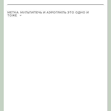
Navigation
МЕТКА:
МУЛЬТИПЕЧЬ И АЭРОГРИЛЬ ЭТО ОДНО И
ТОЖЕ