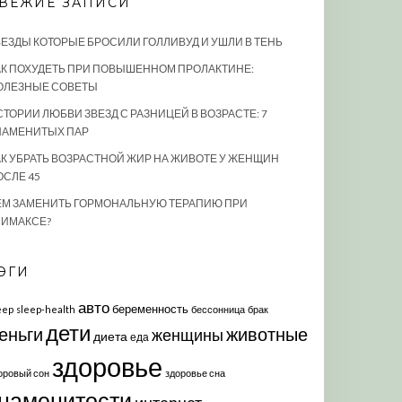
ВЕЖИЕ ЗАПИСИ
ВЕЗДЫ КОТОРЫЕ БРОСИЛИ ГОЛЛИВУД И УШЛИ В ТЕНЬ
АК ПОХУДЕТЬ ПРИ ПОВЫШЕННОМ ПРОЛАКТИНЕ:
ОЛЕЗНЫЕ СОВЕТЫ
СТОРИИ ЛЮБВИ ЗВЕЗД С РАЗНИЦЕЙ В ВОЗРАСТЕ: 7
НАМЕНИТЫХ ПАР
АК УБРАТЬ ВОЗРАСТНОЙ ЖИР НА ЖИВОТЕ У ЖЕНЩИН
ОСЛЕ 45
ЕМ ЗАМЕНИТЬ ГОРМОНАЛЬНУЮ ТЕРАПИЮ ПРИ
ЛИМАКСЕ?
ЭГИ
авто
беременность
eep
sleep-health
бессонница
брак
дети
еньги
животные
женщины
диета
еда
здоровье
оровый сон
здоровье сна
наменитости