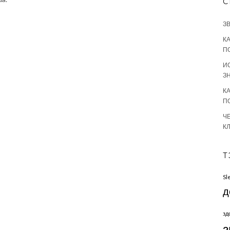
С
З
К
П
И
З
К
П
Ч
К
Т
Sl
д
зд
з