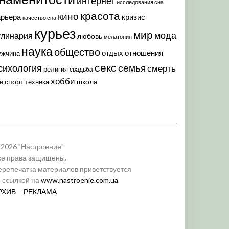
интернет
исследования сна
красота
кино
арьера
кризис
качество сна
курьез
мир
мода
улинария
любовь
мелатонин
наука
общество
отдых
отношения
ужчина
секс
семья
сихология
смерть
религия
свадьба
хобби
спорт
школа
техника
н
 2026 "Настроение"
се права защищены.
ерепечатка материалов приветствуется
о ссылкой на
www.nastroenie.com.ua
РХИВ
РЕКЛАМА