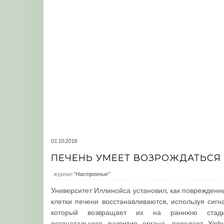
01.10.2018
ПЕЧЕНЬ УМЕЕТ ВОЗРОЖДАТЬСЯ
журнал
"Настроение"
Университет Иллинойса установил, как поврежденн
клетки печени восстанавливаются, используя сигна
который возвращает их на раннюю стад
постнатального развития органа, передает Xinhu