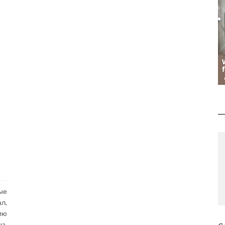
ые
л,
ию
a.