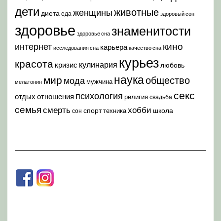
дети
животные
женщины
диета
еда
здоровый сон
здоровье
знаменитости
здоровье сна
кино
интернет
карьера
исследования сна
качество сна
курьез
красота
кулинария
кризис
любовь
наука
мир
общество
мода
мужчина
мелатонин
секс
психология
отдых
отношения
религия
свадьба
семья
хобби
смерть
спорт
школа
техника
сон