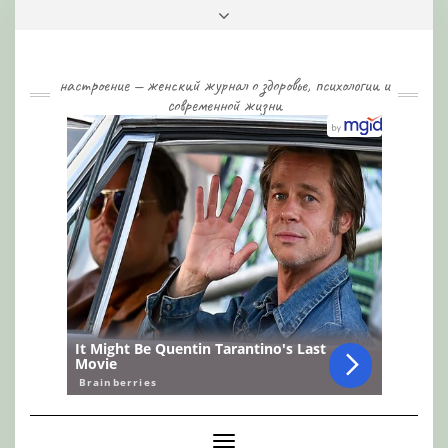
Skip
Toggle
to
header
content
настроение — женский журнал о здоровье, психологии и
современной жизни
Toggle