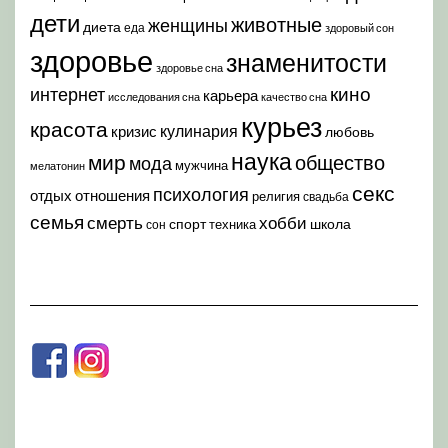
дети
животные
женщины
диета
еда
здоровый сон
здоровье
знаменитости
здоровье сна
кино
интернет
карьера
исследования сна
качество сна
курьез
красота
кулинария
кризис
любовь
наука
мир
общество
мода
мужчина
мелатонин
секс
психология
отдых
отношения
религия
свадьба
семья
хобби
смерть
спорт
школа
техника
сон