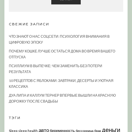
СВЕЖИЕ ЗАПИСИ
ЧТО ЗНАЮТ О НАС СОЦСЕТИ: ПСИХОЛОГИЯ ВНИМАНИЯ В
ЦИФРОВУЮ ЭПОХУ
ПОЧЕМУ КОШКЕ ЛУЧШЕ ОСТАТЬСЯ ДОМА ВО ВРЕМЯ ВАШЕГО
ОТПУСКА
ПСИЛЛИУМ В ВЫПЕЧКЕ: ЧЕМ ЗАМЕНИТЬ БЕЗ ПОТЕРИ
РЕЗУЛЬТАТА
10 РЕЦЕПТОВ С ЯБЛОКАМИ: ЗАВТРАКИ, ДЕСЕРТЫ И УЮТНАЯ
КЛАССИКА
ДУА ЛИПА И КАЛЛУМ ТЕРНЕР ВПЕРВЫЕ ВЫШЛИ НА КРАСНУЮ
ДОРОЖКУ ПОСЛЕ СВАДЬБЫ
ТЭГИ
деньги
авто
беременность
Sleep
sleep-health
бессонница
брак