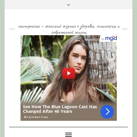
Skip
Toggle
to
header
content
настроение — женский журнал о здоровье, психологии и
современной жизни
Toggle