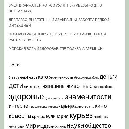
ЗМЕЯ В КАРМАНЕ И КОТ-СИМУЛЯНТ: КУРЬЕЗЫ КО ДНЮ
ВЕТЕРИНАРА
ЛЕВ ТАРАС, ВЫВЕЗЕННЫЙ ИЗ УКРАИНЫ, ЗАБОЛЕЛ РЕДКОЙ
ИНФЕКЦИЕЙ
ПОБОРОЛ РАК И ПОЛУЧИЛ ТОРТ: ИСТОРИЯ РЫЖЕГО КОТА
РАСТРОГАЛА СЕТЬ
МОРСКАЯ ВОДА И ЗДОРОВЬЕ: ГДЕ ПОЛЬЗА, А ГДЕ МИФЫ
ТЭГИ
деньги
авто
беременность
Sleep
sleep-health
бессонница
брак
дети
животные
женщины
диета
еда
здоровый сон
здоровье
знаменитости
здоровье сна
кино
интернет
карьера
исследования сна
качество сна
курьез
красота
кулинария
кризис
любовь
наука
мир
общество
мода
мужчина
мелатонин