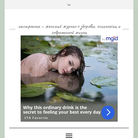
Skip
Toggle
to
header
content
настроение — женский журнал о здоровье, психологии и
современной жизни
Toggle