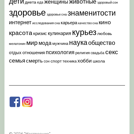
дети
животные
женщины
диета
еда
здоровый сон
здоровье
знаменитости
здоровье сна
кино
интернет
карьера
исследования сна
качество сна
курьез
красота
кулинария
кризис
любовь
наука
мир
общество
мода
мужчина
мелатонин
секс
психология
отдых
отношения
религия
свадьба
семья
хобби
смерть
спорт
школа
техника
сон
© 2026 "Настроение"