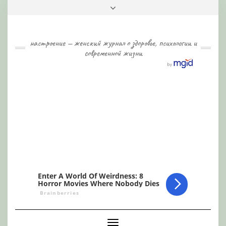
Skip
Toggle
to
header
content
настроение — женский журнал о здоровье, психологии и
современной жизни
Toggle