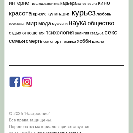
кино
интернет
карьера
исследования сна
качество сна
курьез
красота
кулинария
кризис
любовь
наука
мир
общество
мода
мужчина
мелатонин
секс
психология
отдых
отношения
религия
свадьба
семья
хобби
смерть
спорт
школа
техника
сон
© 2026 "Настроение"
Все права защищены.
Перепечатка материалов приветствуется
со ссылкой на
www.nastroenie.com.ua