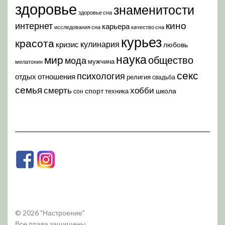
здоровье
знаменитости
здоровье сна
кино
интернет
карьера
исследования сна
качество сна
курьез
красота
кулинария
кризис
любовь
наука
мир
общество
мода
мужчина
мелатонин
секс
психология
отдых
отношения
религия
свадьба
семья
хобби
смерть
спорт
школа
техника
сон
© 2026 "Настроение"
Все права защищены.