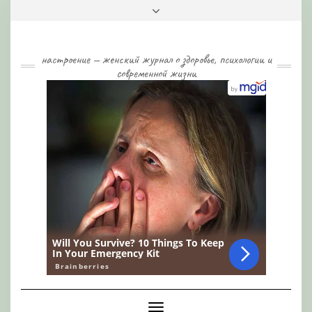
Skip
Toggle
to
header
content
настроение — женский журнал о здоровье, психологии и
современной жизни
Toggle