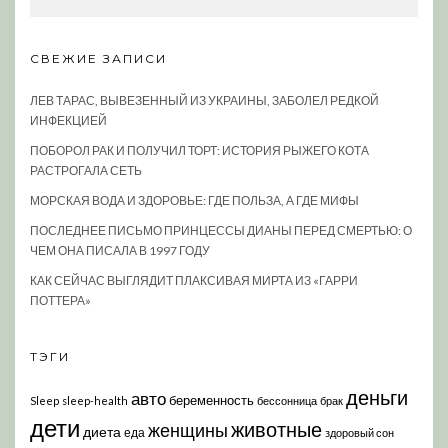
СВЕЖИЕ ЗАПИСИ
ЛЕВ ТАРАС, ВЫВЕЗЕННЫЙ ИЗ УКРАИНЫ, ЗАБОЛЕЛ РЕДКОЙ
ИНФЕКЦИЕЙ
ПОБОРОЛ РАК И ПОЛУЧИЛ ТОРТ: ИСТОРИЯ РЫЖЕГО КОТА
РАСТРОГАЛА СЕТЬ
МОРСКАЯ ВОДА И ЗДОРОВЬЕ: ГДЕ ПОЛЬЗА, А ГДЕ МИФЫ
ПОСЛЕДНЕЕ ПИСЬМО ПРИНЦЕССЫ ДИАНЫ ПЕРЕД СМЕРТЬЮ: О
ЧЕМ ОНА ПИСАЛА В 1997 ГОДУ
КАК СЕЙЧАС ВЫГЛЯДИТ ПЛАКСИВАЯ МИРТА ИЗ «ГАРРИ
ПОТТЕРА»
ТЭГИ
деньги
авто
беременность
Sleep
sleep-health
бессонница
брак
дети
животные
женщины
диета
еда
здоровый сон