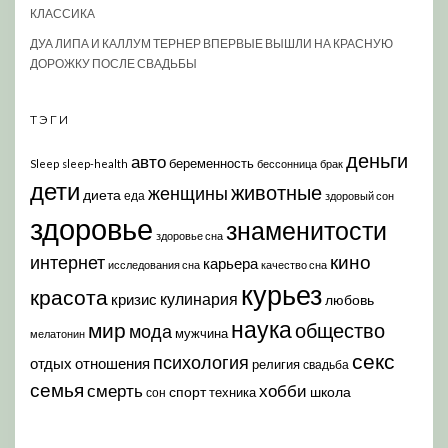
КЛАССИКА
ДУА ЛИПА И КАЛЛУМ ТЕРНЕР ВПЕРВЫЕ ВЫШЛИ НА КРАСНУЮ
ДОРОЖКУ ПОСЛЕ СВАДЬБЫ
ТЭГИ
деньги
авто
беременность
Sleep
sleep-health
бессонница
брак
дети
животные
женщины
диета
еда
здоровый сон
здоровье
знаменитости
здоровье сна
кино
интернет
карьера
исследования сна
качество сна
курьез
красота
кулинария
кризис
любовь
наука
мир
общество
мода
мужчина
мелатонин
секс
психология
отдых
отношения
религия
свадьба
семья
хобби
смерть
спорт
школа
техника
сон