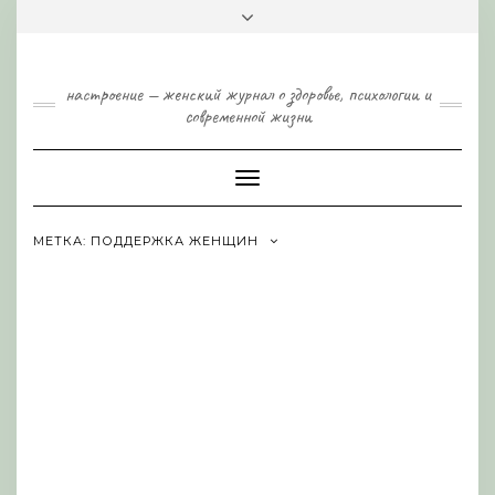
Skip
Toggle
to
header
content
настроение — женский журнал о здоровье, психологии и
современной жизни
Toggle
Navigation
МЕТКА:
ПОДДЕРЖКА ЖЕНЩИН