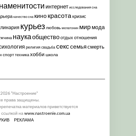
наменитости
интернет
исследования сна
красота
кино
арьера
кризис
качество сна
курьез
мир
мода
улинария
любовь
мелатонин
наука
общество
отдых
отношения
ужчина
секс
семья
сихология
смерть
религия
свадьба
хобби
спорт
школа
техника
н
 2026 "Настроение"
се права защищены.
ерепечатка материалов приветствуется
о ссылкой на
www.nastroenie.com.ua
РХИВ
РЕКЛАМА