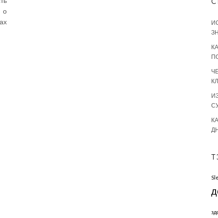
ть
С
 о
ах
И
З
К
П
Ч
К
И
С
КА
Д
Т
Sl
д
зд