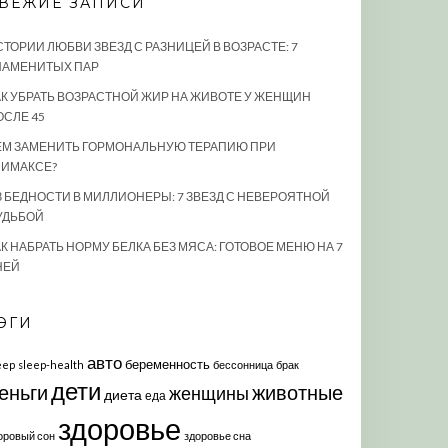
ВЕЖИЕ ЗАПИСИ
СТОРИИ ЛЮБВИ ЗВЕЗД С РАЗНИЦЕЙ В ВОЗРАСТЕ: 7
НАМЕНИТЫХ ПАР
АК УБРАТЬ ВОЗРАСТНОЙ ЖИР НА ЖИВОТЕ У ЖЕНЩИН
ОСЛЕ 45
ЕМ ЗАМЕНИТЬ ГОРМОНАЛЬНУЮ ТЕРАПИЮ ПРИ
ЛИМАКСЕ?
З БЕДНОСТИ В МИЛЛИОНЕРЫ: 7 ЗВЕЗД С НЕВЕРОЯТНОЙ
УДЬБОЙ
К НАБРАТЬ НОРМУ БЕЛКА БЕЗ МЯСА: ГОТОВОЕ МЕНЮ НА 7
НЕЙ
ЭГИ
авто
беременность
eep
sleep-health
бессонница
брак
дети
еньги
животные
женщины
диета
еда
здоровье
оровый сон
здоровье сна