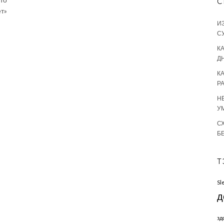
С
т»
И
С
КА
Д
К
Р
Н
У
С
Б
Т
Sl
д
зд