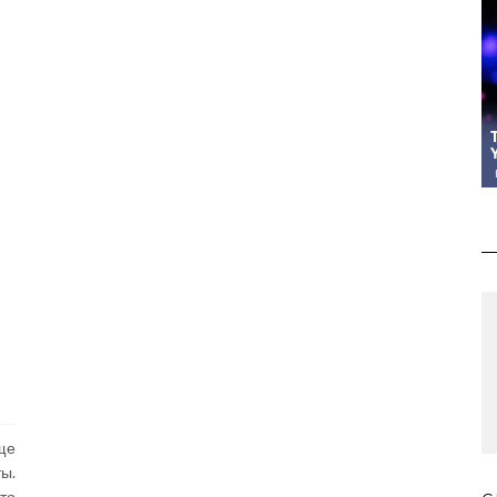
ще
ы.
то