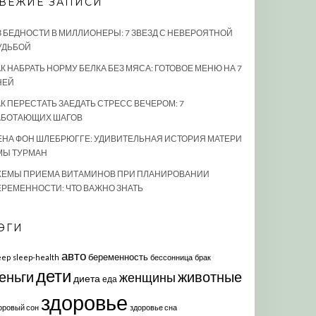
ВЕЖИЕ ЗАПИСИ
З БЕДНОСТИ В МИЛЛИОНЕРЫ: 7 ЗВЕЗД С НЕВЕРОЯТНОЙ
УДЬБОЙ
К НАБРАТЬ НОРМУ БЕЛКА БЕЗ МЯСА: ГОТОВОЕ МЕНЮ НА 7
НЕЙ
АК ПЕРЕСТАТЬ ЗАЕДАТЬ СТРЕСС ВЕЧЕРОМ: 7
АБОТАЮЩИХ ШАГОВ
ЕНА ФОН ШЛЕБРЮГГЕ: УДИВИТЕЛЬНАЯ ИСТОРИЯ МАТЕРИ
МЫ ТУРМАН
ХЕМЫ ПРИЕМА ВИТАМИНОВ ПРИ ПЛАНИРОВАНИИ
ЕРЕМЕННОСТИ: ЧТО ВАЖНО ЗНАТЬ
ЭГИ
авто
беременность
eep
sleep-health
бессонница
брак
дети
еньги
животные
женщины
диета
еда
здоровье
оровый сон
здоровье сна