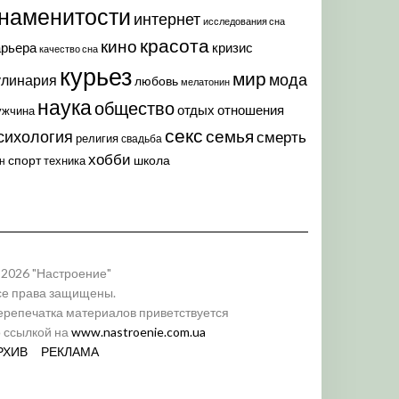
наменитости
интернет
исследования сна
красота
кино
арьера
кризис
качество сна
курьез
мир
мода
улинария
любовь
мелатонин
наука
общество
отдых
отношения
ужчина
секс
семья
сихология
смерть
религия
свадьба
хобби
спорт
школа
техника
н
 2026 "Настроение"
се права защищены.
ерепечатка материалов приветствуется
о ссылкой на
www.nastroenie.com.ua
РХИВ
РЕКЛАМА