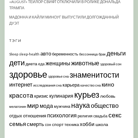
«AUGUST» ТЕЙЛОР СВИФТ ОТКЛЮЧИЛИ В РОЛИКЕ ДОНАЛЬДА
ТРАМПА
МАДОННА И КАЙЛИ МИНОУГ ВЫПУСТИЛИ ДОЛГОЖДАННЫЙ
ДУЭТ
ТЭГИ
деньги
авто
беременность
Sleep
sleep-health
бессонница
брак
дети
животные
женщины
диета
еда
здоровый сон
здоровье
знаменитости
здоровье сна
кино
интернет
карьера
исследования сна
качество сна
курьез
красота
кулинария
кризис
любовь
наука
мир
общество
мода
мужчина
мелатонин
секс
психология
отдых
отношения
религия
свадьба
семья
хобби
смерть
спорт
школа
техника
сон