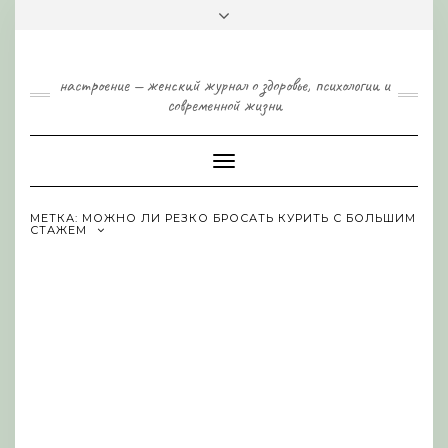
Skip
Toggle
to
header
content
настроение — женский журнал о здоровье, психологии и
современной жизни
Toggle
Navigation
МЕТКА:
МОЖНО ЛИ РЕЗКО БРОСАТЬ КУРИТЬ С БОЛЬШИМ
СТАЖЕМ