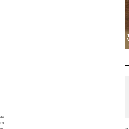
ых
го
ть