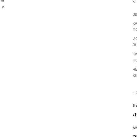
С
 и
З
К
П
И
З
К
П
Ч
К
Т
Sl
д
зд
з