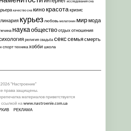
интернет
исследования сна
красота
кино
арьера
кризис
качество сна
курьез
мир
мода
улинария
любовь
мелатонин
наука
общество
отдых
отношения
ужчина
секс
семья
сихология
смерть
религия
свадьба
хобби
спорт
школа
техника
н
 2026 "Настроение"
се права защищены.
ерепечатка материалов приветствуется
о ссылкой на
www.nastroenie.com.ua
РХИВ
РЕКЛАМА