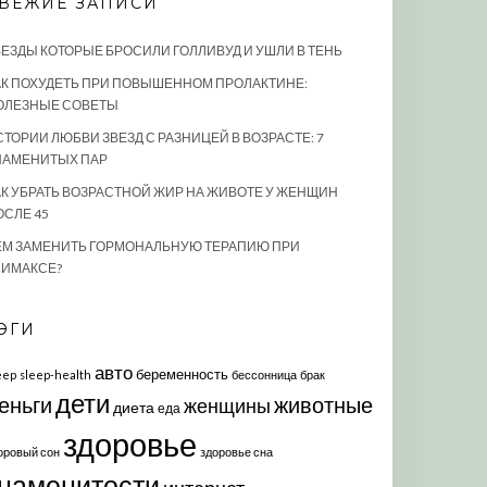
ВЕЖИЕ ЗАПИСИ
ВЕЗДЫ КОТОРЫЕ БРОСИЛИ ГОЛЛИВУД И УШЛИ В ТЕНЬ
АК ПОХУДЕТЬ ПРИ ПОВЫШЕННОМ ПРОЛАКТИНЕ:
ОЛЕЗНЫЕ СОВЕТЫ
СТОРИИ ЛЮБВИ ЗВЕЗД С РАЗНИЦЕЙ В ВОЗРАСТЕ: 7
НАМЕНИТЫХ ПАР
АК УБРАТЬ ВОЗРАСТНОЙ ЖИР НА ЖИВОТЕ У ЖЕНЩИН
ОСЛЕ 45
ЕМ ЗАМЕНИТЬ ГОРМОНАЛЬНУЮ ТЕРАПИЮ ПРИ
ЛИМАКСЕ?
ЭГИ
авто
беременность
eep
sleep-health
бессонница
брак
дети
еньги
животные
женщины
диета
еда
здоровье
оровый сон
здоровье сна
наменитости