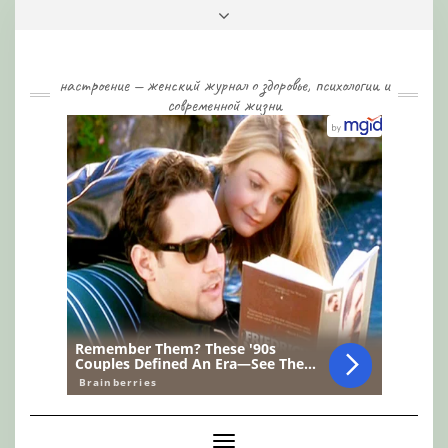
Skip
Toggle
to
header
content
настроение — женский журнал о здоровье, психологии и
современной жизни
Toggle