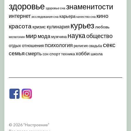
здоровье
знаменитости
здоровье сна
кино
интернет
карьера
исследования сна
качество сна
курьез
красота
кулинария
кризис
любовь
наука
мир
общество
мода
мужчина
мелатонин
секс
психология
отдых
отношения
религия
свадьба
семья
хобби
смерть
спорт
школа
техника
сон
© 2026 "Настроение"