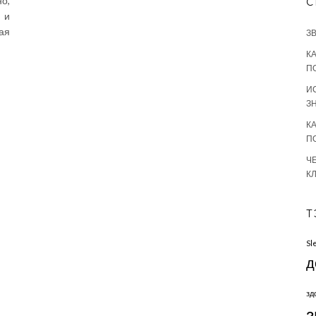
о,
С
 и
ая
З
К
П
И
З
К
П
Ч
К
Т
Sl
д
зд
з