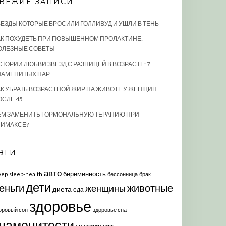
ВЕЖИЕ ЗАПИСИ
ВЕЗДЫ КОТОРЫЕ БРОСИЛИ ГОЛЛИВУД И УШЛИ В ТЕНЬ
АК ПОХУДЕТЬ ПРИ ПОВЫШЕННОМ ПРОЛАКТИНЕ:
ОЛЕЗНЫЕ СОВЕТЫ
СТОРИИ ЛЮБВИ ЗВЕЗД С РАЗНИЦЕЙ В ВОЗРАСТЕ: 7
НАМЕНИТЫХ ПАР
АК УБРАТЬ ВОЗРАСТНОЙ ЖИР НА ЖИВОТЕ У ЖЕНЩИН
ОСЛЕ 45
ЕМ ЗАМЕНИТЬ ГОРМОНАЛЬНУЮ ТЕРАПИЮ ПРИ
ЛИМАКСЕ?
ЭГИ
авто
беременность
eep
sleep-health
бессонница
брак
дети
еньги
животные
женщины
диета
еда
здоровье
оровый сон
здоровье сна
наменитости