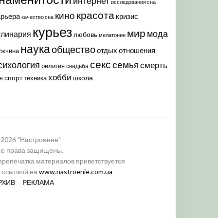
интернет
исследования сна
красота
кино
арьера
кризис
качество сна
курьез
мир
мода
улинария
любовь
мелатонин
наука
общество
отдых
отношения
ужчина
секс
семья
сихология
смерть
религия
свадьба
хобби
спорт
школа
техника
н
 2026 "Настроение"
се права защищены.
ерепечатка материалов приветствуется
о ссылкой на
www.nastroenie.com.ua
РХИВ
РЕКЛАМА