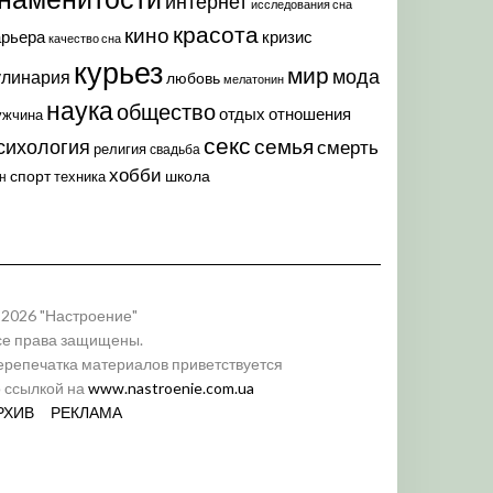
интернет
исследования сна
красота
кино
арьера
кризис
качество сна
курьез
мир
мода
улинария
любовь
мелатонин
наука
общество
отдых
отношения
ужчина
секс
семья
сихология
смерть
религия
свадьба
хобби
спорт
школа
техника
н
 2026 "Настроение"
се права защищены.
ерепечатка материалов приветствуется
о ссылкой на
www.nastroenie.com.ua
РХИВ
РЕКЛАМА