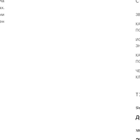
ла
С
х.
ии
З
ен
К
П
И
З
К
П
Ч
К
Т
Sl
д
зд
з