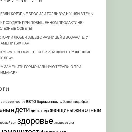
ВЕЖИЕ ЗАПИСИ
ВЕЗДЫ КОТОРЫЕ БРОСИЛИ ГОЛЛИВУД И УШЛИ В ТЕНЬ
АК ПОХУДЕТЬ ПРИ ПОВЫШЕННОМ ПРОЛАКТИНЕ:
ОЛЕЗНЫЕ СОВЕТЫ
СТОРИИ ЛЮБВИ ЗВЕЗД С РАЗНИЦЕЙ В ВОЗРАСТЕ: 7
НАМЕНИТЫХ ПАР
АК УБРАТЬ ВОЗРАСТНОЙ ЖИР НА ЖИВОТЕ У ЖЕНЩИН
ОСЛЕ 45
ЕМ ЗАМЕНИТЬ ГОРМОНАЛЬНУЮ ТЕРАПИЮ ПРИ
ЛИМАКСЕ?
ЭГИ
авто
беременность
eep
sleep-health
бессонница
брак
дети
еньги
животные
женщины
диета
еда
здоровье
оровый сон
здоровье сна
наменитости