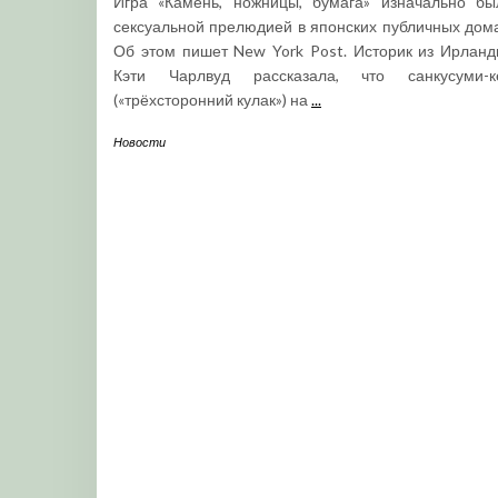
Игра «Камень, ножницы, бумага» изначально бы
сексуальной прелюдией в японских публичных дома
Об этом пишет New York Post. Историк из Ирланд
Кэти Чарлвуд рассказала, что санкусуми-к
(«трёхсторонний кулак») на
...
Новости