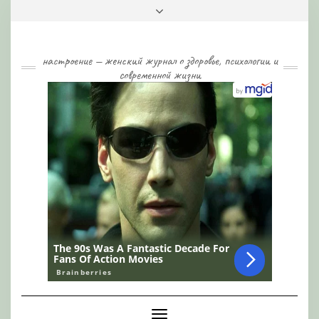
Skip
Toggle
to
header
content
настроение — женский журнал о здоровье, психологии и
современной жизни
Toggle