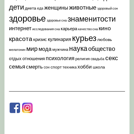
дети
животные
женщины
диета
еда
здоровый сон
здоровье
знаменитости
здоровье сна
кино
интернет
карьера
исследования сна
качество сна
курьез
красота
кулинария
кризис
любовь
наука
мир
общество
мода
мужчина
мелатонин
секс
психология
отдых
отношения
религия
свадьба
семья
хобби
смерть
спорт
школа
техника
сон