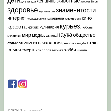
дети
животные
женщины
диета
еда
здоровый сон
здоровье
знаменитости
здоровье сна
кино
интернет
карьера
исследования сна
качество сна
курьез
красота
кулинария
кризис
любовь
наука
мир
общество
мода
мужчина
мелатонин
секс
психология
отдых
отношения
религия
свадьба
семья
хобби
смерть
спорт
школа
техника
сон
© 2026 "Настроение"