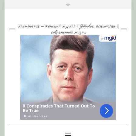
Skip
Toggle
to
header
content
настроение — женский журнал о здоровье, психологии и
современной жизни
Toggle