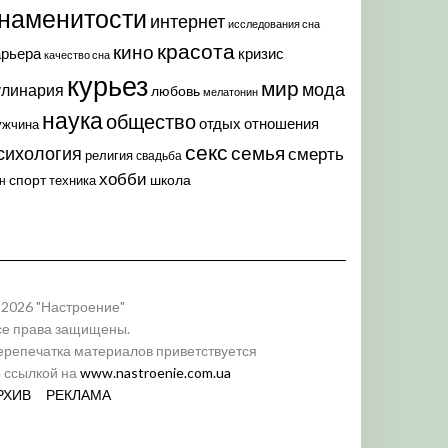
наменитости
интернет
исследования сна
красота
кино
арьера
кризис
качество сна
курьез
мир
мода
улинария
любовь
мелатонин
наука
общество
отдых
отношения
ужчина
секс
семья
сихология
смерть
религия
свадьба
хобби
спорт
школа
техника
н
 2026 "Настроение"
се права защищены.
ерепечатка материалов приветствуется
о ссылкой на
www.nastroenie.com.ua
РХИВ
РЕКЛАМА