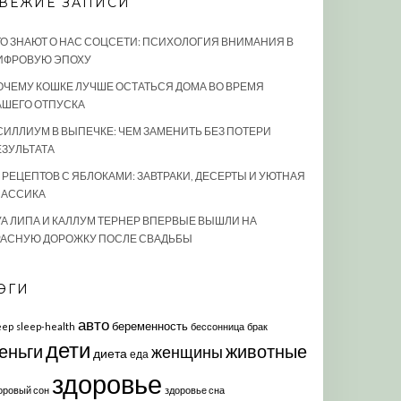
ВЕЖИЕ ЗАПИСИ
ТО ЗНАЮТ О НАС СОЦСЕТИ: ПСИХОЛОГИЯ ВНИМАНИЯ В
ИФРОВУЮ ЭПОХУ
ОЧЕМУ КОШКЕ ЛУЧШЕ ОСТАТЬСЯ ДОМА ВО ВРЕМЯ
АШЕГО ОТПУСКА
СИЛЛИУМ В ВЫПЕЧКЕ: ЧЕМ ЗАМЕНИТЬ БЕЗ ПОТЕРИ
ЕЗУЛЬТАТА
0 РЕЦЕПТОВ С ЯБЛОКАМИ: ЗАВТРАКИ, ДЕСЕРТЫ И УЮТНАЯ
ЛАССИКА
УА ЛИПА И КАЛЛУМ ТЕРНЕР ВПЕРВЫЕ ВЫШЛИ НА
РАСНУЮ ДОРОЖКУ ПОСЛЕ СВАДЬБЫ
ЭГИ
авто
беременность
eep
sleep-health
бессонница
брак
дети
еньги
животные
женщины
диета
еда
здоровье
оровый сон
здоровье сна