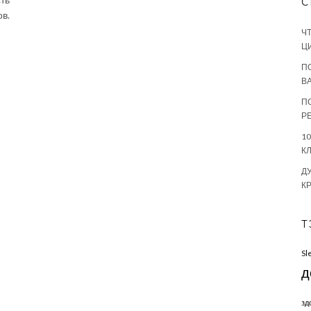
С
ов.
Ч
Ц
П
В
П
Р
1
К
Д
К
Т
Sl
д
зд