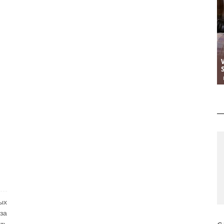
ых
за
ть