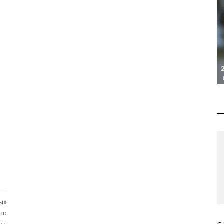
ых
го
ть