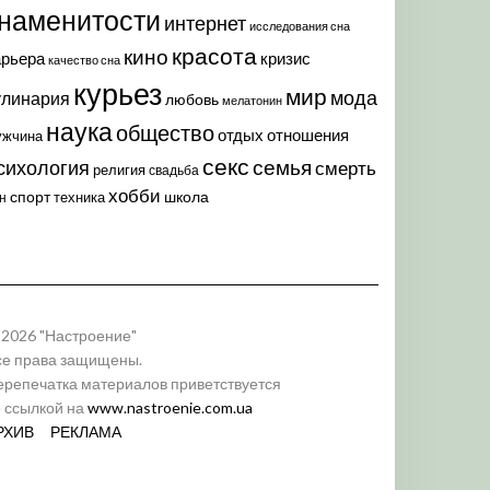
наменитости
интернет
исследования сна
красота
кино
арьера
кризис
качество сна
курьез
мир
мода
улинария
любовь
мелатонин
наука
общество
отдых
отношения
ужчина
секс
семья
сихология
смерть
религия
свадьба
хобби
спорт
школа
техника
н
 2026 "Настроение"
се права защищены.
ерепечатка материалов приветствуется
о ссылкой на
www.nastroenie.com.ua
РХИВ
РЕКЛАМА