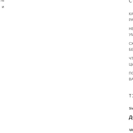
С
 и
К
Р
Н
У
С
Б
Ч
Ц
П
В
Т
Sl
д
зд