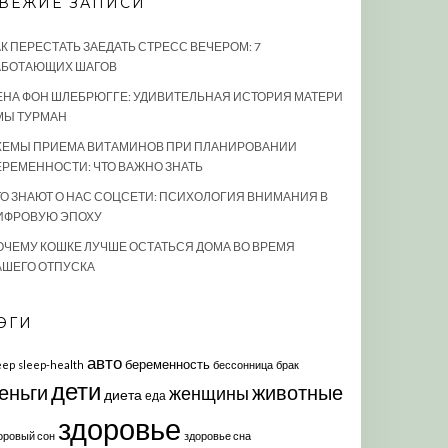
ВЕЖИЕ ЗАПИСИ
АК ПЕРЕСТАТЬ ЗАЕДАТЬ СТРЕСС ВЕЧЕРОМ: 7
АБОТАЮЩИХ ШАГОВ
ЕНА ФОН ШЛЕБРЮГГЕ: УДИВИТЕЛЬНАЯ ИСТОРИЯ МАТЕРИ
МЫ ТУРМАН
ХЕМЫ ПРИЕМА ВИТАМИНОВ ПРИ ПЛАНИРОВАНИИ
ЕРЕМЕННОСТИ: ЧТО ВАЖНО ЗНАТЬ
ТО ЗНАЮТ О НАС СОЦСЕТИ: ПСИХОЛОГИЯ ВНИМАНИЯ В
ИФРОВУЮ ЭПОХУ
ОЧЕМУ КОШКЕ ЛУЧШЕ ОСТАТЬСЯ ДОМА ВО ВРЕМЯ
АШЕГО ОТПУСКА
ЭГИ
авто
беременность
eep
sleep-health
бессонница
брак
дети
еньги
животные
женщины
диета
еда
здоровье
оровый сон
здоровье сна