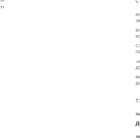
С
т»
К
Э
В
К
С
П
«
Д
М
Д
Т
Sl
д
зд