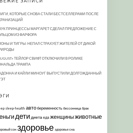
ВЕЖИЕ ЗАПИСИ
НИГИ, КОТОРЫЕ СНОВА СТАЛИ БЕСТСЕЛЛЕРАМИ ПОСЛЕ
КРАНИЗАЦИЙ
НУК ПРИНЦЕССЫ МАРГАРЕТ СДЕЛАЛ ПРЕДЛОЖЕНИЕ С
ОЛЬЦОМ ИЗ ФАРФОРА
ЛОНЫ И ТИГРЫ: НЕПАЛ СТРАХУЕТ ЖИТЕЛЕЙ ОТ ДИКОЙ
РИРОДЫ
AUGUST» ТЕЙЛОР СВИФТ ОТКЛЮЧИЛИ В РОЛИКЕ
ОНАЛЬДА ТРАМПА
АДОННА И КАЙЛИ МИНОУГ ВЫПУСТИЛИ ДОЛГОЖДАННЫЙ
УЭТ
ЭГИ
авто
беременность
eep
sleep-health
бессонница
брак
дети
еньги
животные
женщины
диета
еда
здоровье
оровый сон
здоровье сна