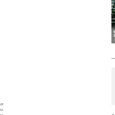
ще
ы.
то