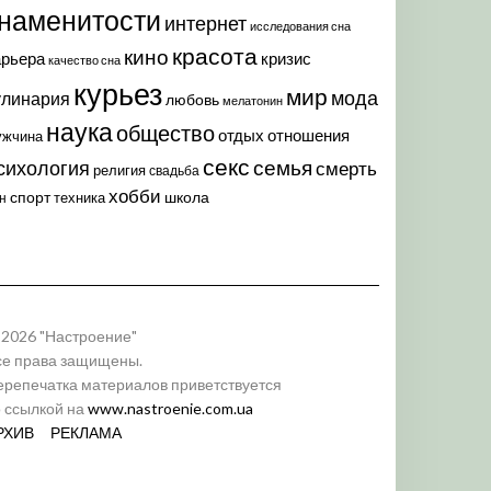
наменитости
интернет
исследования сна
красота
кино
арьера
кризис
качество сна
курьез
мир
мода
улинария
любовь
мелатонин
наука
общество
отдых
отношения
ужчина
секс
семья
сихология
смерть
религия
свадьба
хобби
спорт
школа
техника
н
 2026 "Настроение"
се права защищены.
ерепечатка материалов приветствуется
о ссылкой на
www.nastroenie.com.ua
РХИВ
РЕКЛАМА