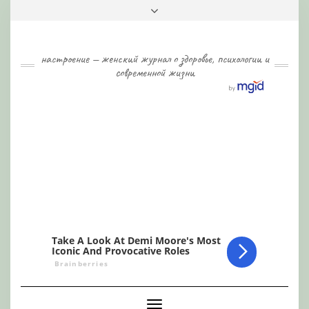
Skip
Toggle
to
header
content
настроение — женский журнал о здоровье, психологии и
современной жизни
Toggle