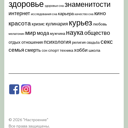
здоровье
знаменитости
здоровье сна
кино
интернет
карьера
исследования сна
качество сна
курьез
красота
кулинария
кризис
любовь
наука
мир
общество
мода
мужчина
мелатонин
секс
психология
отдых
отношения
религия
свадьба
семья
хобби
смерть
спорт
школа
техника
сон
© 2026 "Настроение"
Все права защищены.