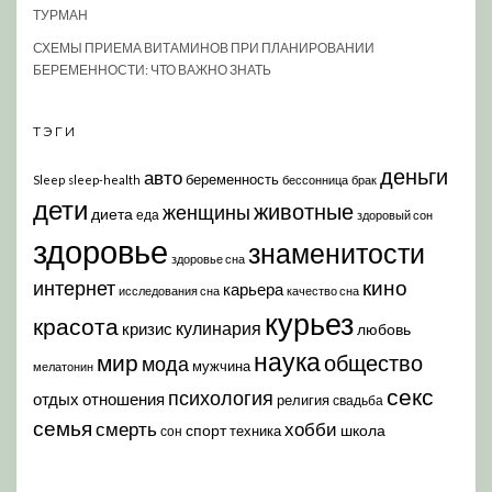
ТУРМАН
СХЕМЫ ПРИЕМА ВИТАМИНОВ ПРИ ПЛАНИРОВАНИИ
БЕРЕМЕННОСТИ: ЧТО ВАЖНО ЗНАТЬ
ТЭГИ
деньги
авто
беременность
Sleep
sleep-health
бессонница
брак
дети
животные
женщины
диета
еда
здоровый сон
здоровье
знаменитости
здоровье сна
кино
интернет
карьера
исследования сна
качество сна
курьез
красота
кулинария
кризис
любовь
наука
мир
общество
мода
мужчина
мелатонин
секс
психология
отдых
отношения
религия
свадьба
семья
хобби
смерть
спорт
школа
техника
сон