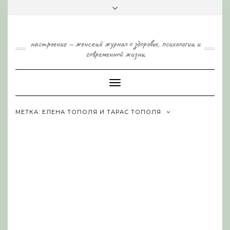
Skip
Toggle
to
header
content
настроение — женский журнал о здоровье, психологии и
современной жизни
Toggle
Navigation
МЕТКА:
ЕЛЕНА ТОПОЛЯ И ТАРАС ТОПОЛЯ