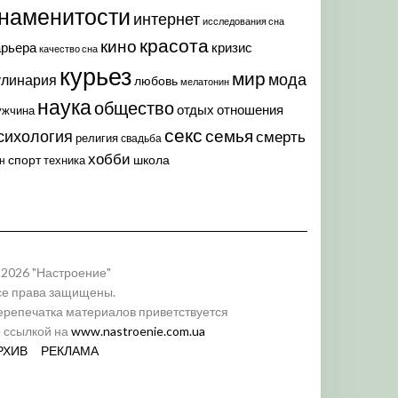
наменитости
интернет
исследования сна
красота
кино
арьера
кризис
качество сна
курьез
мир
мода
улинария
любовь
мелатонин
наука
общество
отдых
отношения
ужчина
секс
семья
сихология
смерть
религия
свадьба
хобби
спорт
школа
техника
н
 2026 "Настроение"
се права защищены.
ерепечатка материалов приветствуется
о ссылкой на
www.nastroenie.com.ua
РХИВ
РЕКЛАМА