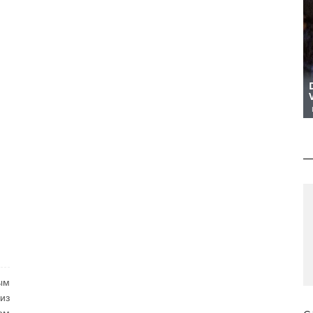
ым
из
ом