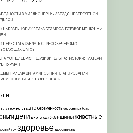
ВЕЖИЕ ЗАПИСИ
З БЕДНОСТИ В МИЛЛИОНЕРЫ: 7 ЗВЕЗД С НЕВЕРОЯТНОЙ
УДЬБОЙ
К НАБРАТЬ НОРМУ БЕЛКА БЕЗ МЯСА: ГОТОВОЕ МЕНЮ НА 7
НЕЙ
АК ПЕРЕСТАТЬ ЗАЕДАТЬ СТРЕСС ВЕЧЕРОМ: 7
АБОТАЮЩИХ ШАГОВ
ЕНА ФОН ШЛЕБРЮГГЕ: УДИВИТЕЛЬНАЯ ИСТОРИЯ МАТЕРИ
МЫ ТУРМАН
ХЕМЫ ПРИЕМА ВИТАМИНОВ ПРИ ПЛАНИРОВАНИИ
ЕРЕМЕННОСТИ: ЧТО ВАЖНО ЗНАТЬ
ЭГИ
авто
беременность
eep
sleep-health
бессонница
брак
дети
еньги
животные
женщины
диета
еда
здоровье
оровый сон
здоровье сна