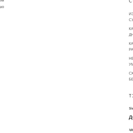
С
шо
И
С
КА
Д
К
Р
Н
У
С
Б
Т
Sl
д
зд