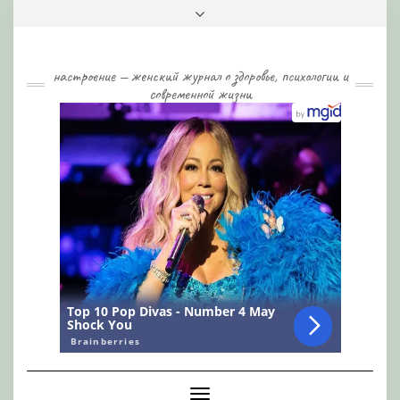
Skip
Toggle
to
header
content
настроение — женский журнал о здоровье, психологии и
современной жизни
Toggle