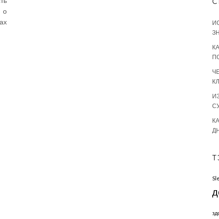
ть
С
 о
ах
И
З
К
П
Ч
К
И
С
КА
Д
Т
Sl
д
зд