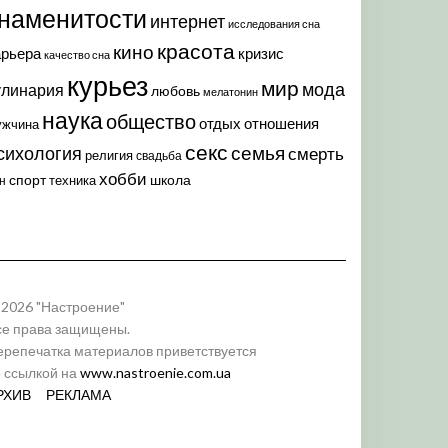
наменитости
интернет
исследования сна
красота
кино
арьера
кризис
качество сна
курьез
мир
мода
улинария
любовь
мелатонин
наука
общество
отдых
отношения
ужчина
секс
семья
сихология
смерть
религия
свадьба
хобби
спорт
школа
техника
н
 2026 "Настроение"
се права защищены.
ерепечатка материалов приветствуется
о ссылкой на
www.nastroenie.com.ua
РХИВ
РЕКЛАМА