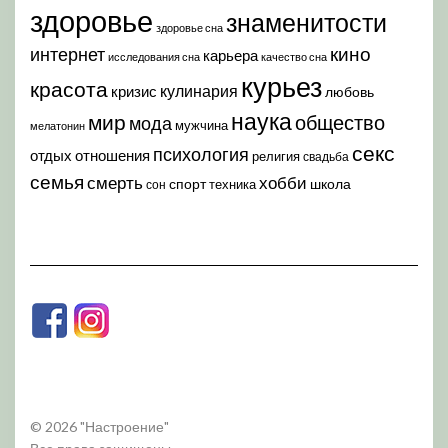
здоровье
знаменитости
здоровье сна
кино
интернет
карьера
исследования сна
качество сна
курьез
красота
кулинария
кризис
любовь
наука
мир
общество
мода
мужчина
мелатонин
секс
психология
отдых
отношения
религия
свадьба
семья
хобби
смерть
спорт
школа
техника
сон
© 2026 "Настроение"