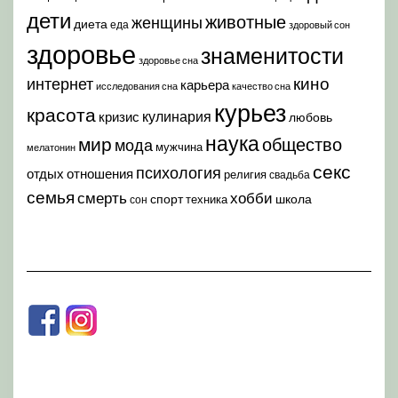
дети
животные
женщины
диета
еда
здоровый сон
здоровье
знаменитости
здоровье сна
кино
интернет
карьера
исследования сна
качество сна
курьез
красота
кулинария
кризис
любовь
наука
мир
общество
мода
мужчина
мелатонин
секс
психология
отдых
отношения
религия
свадьба
семья
хобби
смерть
спорт
школа
техника
сон