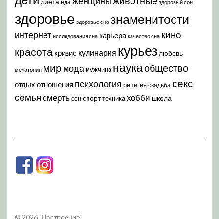
животные
женщины
диета
еда
здоровый сон
здоровье
знаменитости
здоровье сна
кино
интернет
карьера
исследования сна
качество сна
курьез
красота
кулинария
кризис
любовь
наука
мир
общество
мода
мужчина
мелатонин
секс
психология
отдых
отношения
религия
свадьба
семья
хобби
смерть
спорт
школа
техника
сон
© 2026 "Настроение"