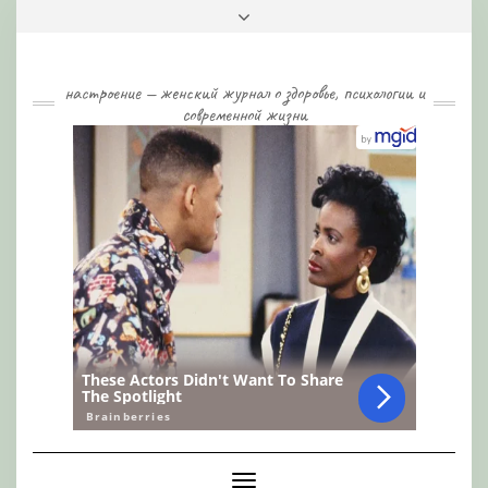
Skip
Toggle
to
header
content
настроение — женский журнал о здоровье, психологии и
современной жизни
Toggle