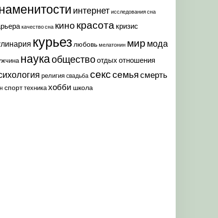
наменитости
интернет
исследования сна
красота
кино
арьера
кризис
качество сна
курьез
мир
мода
улинария
любовь
мелатонин
наука
общество
отдых
отношения
ужчина
секс
семья
сихология
смерть
религия
свадьба
хобби
спорт
школа
техника
н