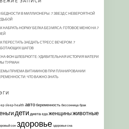
ВЕЖИЕ ЗАПИСИ
З БЕДНОСТИ В МИЛЛИОНЕРЫ: 7 ЗВЕЗД С НЕВЕРОЯТНОЙ
УДЬБОЙ
К НАБРАТЬ НОРМУ БЕЛКА БЕЗ МЯСА: ГОТОВОЕ МЕНЮ НА 7
НЕЙ
АК ПЕРЕСТАТЬ ЗАЕДАТЬ СТРЕСС ВЕЧЕРОМ: 7
АБОТАЮЩИХ ШАГОВ
ЕНА ФОН ШЛЕБРЮГГЕ: УДИВИТЕЛЬНАЯ ИСТОРИЯ МАТЕРИ
МЫ ТУРМАН
ХЕМЫ ПРИЕМА ВИТАМИНОВ ПРИ ПЛАНИРОВАНИИ
ЕРЕМЕННОСТИ: ЧТО ВАЖНО ЗНАТЬ
ЭГИ
авто
беременность
eep
sleep-health
бессонница
брак
дети
еньги
животные
женщины
диета
еда
здоровье
оровый сон
здоровье сна