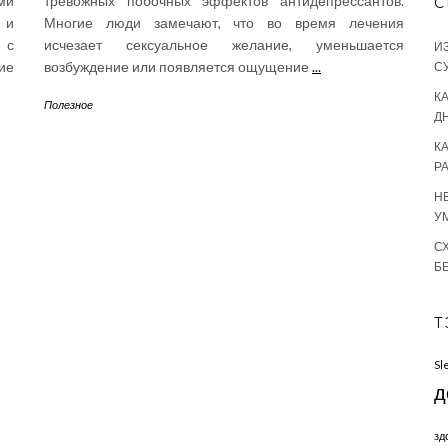
ми
тревожных побочных эффектов антидепрессантов.
С
 и
Многие люди замечают, что во время лечения
 с
исчезает сексуальное желание, уменьшается
И
ие
возбуждение или появляется ощущение
...
С
КА
Полезное
Д
К
Р
Н
У
С
Б
Т
Sl
д
зд