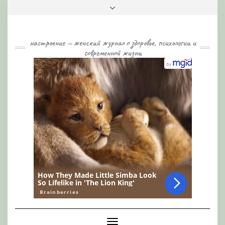
Skip
Toggle
to
header
content
настроение — женский журнал о здоровье, психологии и
современной жизни
Toggle