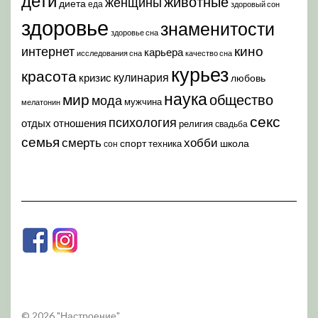
дети
животные
женщины
диета
еда
здоровый сон
здоровье
знаменитости
здоровье сна
кино
интернет
карьера
исследования сна
качество сна
курьез
красота
кулинария
кризис
любовь
наука
мир
общество
мода
мужчина
мелатонин
секс
психология
отдых
отношения
религия
свадьба
семья
хобби
смерть
спорт
школа
техника
сон
© 2026 "Настроение"