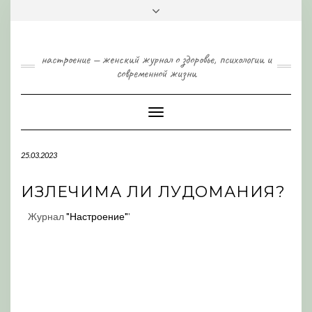
Skip
Toggle
to
header
content
настроение — женский журнал о здоровье, психологии и
современной жизни
Toggle
Navigation
25.03.2023
ИЗЛЕЧИМА ЛИ ЛУДОМАНИЯ?
Журнал
"Настроение"
'